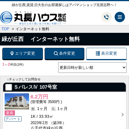
緑が丘西,賃貸,日大生のお部屋探しはアパマンショップ北習志野へ！
メ
TOP
インターネット無料
緑が丘西 インターネット無料
エリア変更
条件変更
表示変更
1
2
～
件目
(2件)
↓チェックしてお問合せ
ＳパレスⅣ
107号室
6.2万円
3500円
1ヶ月
1ヶ月
新着
1K
33.93㎡
アパート
2023年2月
（築3年）
八千代市緑が丘西