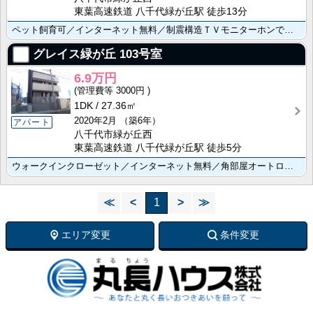
東葉高速鉄道 八千代緑が丘駅 徒歩13分
ペット飼育可／インターネット無料／制震構造ＴＶモニターホンで来訪者をチェック／忙しい身支度を快適に！･･･
グレイス緑が丘
103号室
6.9万円
3000円
1DK
27.36㎡
2020年2月
（築6年）
アパート
八千代市緑が丘西
東葉高速鉄道 八千代緑が丘駅 徒歩5分
ウォークインクローゼット／インターネット無料／角部屋オートロック／防犯カメラ／宅配ボックス／浴室乾燥･･･
≪
<
1
>
≫
エリア変更
条件変更