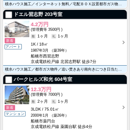
積水ハウス施工／インターネット無料／宅配ＢＯＸ設置都市ガス物件／忙しい身支度を快適に！シャンプードレ･･･
ドエル習志野
203号室
4.2万円
3500円
1ヶ月
1ヶ月
新着
1K
18㎡
アパート
1987年3月
（築39年）
船橋市西習志野
京成電鉄松戸線 北習志野駅 徒歩7分
積水ハウス施工／都市ガス物件／追い焚きあり南向きにつき日当たり良好／敷地内駐車場有り
パークヒルズ和光
604号室
12.3万円
7000円
2ヶ月
1ヶ月
新着
3LDK
75.01㎡
マンション
2000年1月
（築26年）
船橋市薬円台
京成電鉄松戸線 薬園台駅 徒歩4分