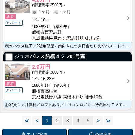
3500円
1ヶ月
1ヶ月
新着
1K
18㎡
アパート
1987年3月
（築39年）
船橋市西習志野
京成電鉄松戸線 北習志野駅 徒歩7分
積水ハウス施工／2階角部屋／南向きにつき日当たり良好バス・トイレ別／温水洗浄便座、あると便利です／追･･･
ジュネパレス船橋４２
201号室
2.9万円
3000円
1K
16.23㎡
新着
1990年1月
（築36年）
アパート
船橋市高根台
京成電鉄松戸線 高根木戸駅 徒歩10分
お家賃１ヵ月無料／ロフトあり／ＩＨコンロ／ミニ冷蔵庫付ＴＶモニターホンで来訪者をチェック／スーパー・･･･
≪
<
1
2
3
4
5
>
≫
エリア変更
条件変更