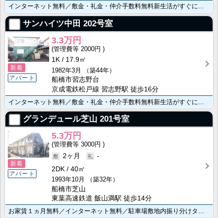
インターネット無料／敷金・礼金・仲介手数料無料新生活がすぐに始められる家電付き（電子レンジ・冷蔵庫・･･･
サンハイツ中田
202号室
3.3万円
2000円
1K
17.9㎡
新着
1982年3月
（築44年）
アパート
船橋市習志野台
京成電鉄松戸線 習志野駅 徒歩16分
インターネット無料／敷金・礼金・仲介手数料無料新生活がすぐに始められる家電付き（電子レンジ・冷蔵庫・･･･
グランデュール芝山
201号室
5.3万円
3000円
2ヶ月
-
新着
2DK
40㎡
アパート
1993年10月
（築32年）
船橋市芝山
東葉高速鉄道 飯山満駅 徒歩14分
お家賃１ヵ月無料／インターネット無料／駐車場敷地内振り分けタイプの2ＤＫ／２０２６年７月設備新設（Ｔ･･･