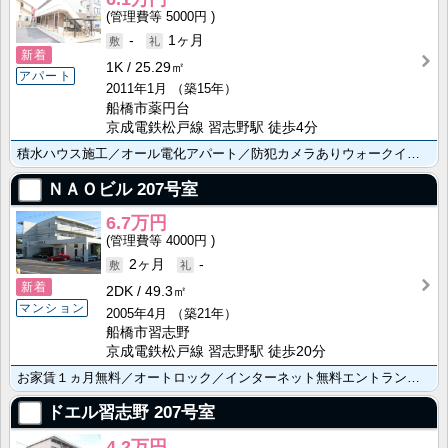
5000円
-
1ヶ月
新着
1K
25.29㎡
アパート
2011年1月
（築15年）
船橋市薬円台
京成電鉄松戸線 習志野駅 徒歩4分
積水ハウス施工／オール電化アパート／防犯カメラありウォークインクローゼット／浴室乾燥機／温水洗浄便座･･･
ＮＡＯビル
207号室
6.7万円
4000円
2ヶ月
-
新着
2DK
49.3㎡
マンション
2005年4月
（築21年）
船橋市習志野
京成電鉄松戸線 習志野駅 徒歩20分
お家賃１ヵ月無料／オートロック／インターネット無料エントランスに防犯カメラ／システムキッチン／追い焚･･･
ドエル習志野
207号室
4.2万円