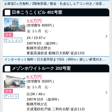
お家賃2ヵ月無料／2階角部屋／敷金・礼金なしエアコン付き／浴室給湯／バス・トイレ別で快適生活
日本こうこくビル
401号室
3.6万円
4000円
1ヶ月
-
新着
1K
19.87㎡
マンション
1997年8月
（築29年）
船橋市習志野台
東葉高速鉄道 船橋日大前駅 徒歩13分
インターネット無料！日大薬学部まで6分（450ｍ）嬉しい家電付き（エアコン・ガスコンロ・冷蔵庫・洗濯･･･
メゾンホワイトルーク
202号室
6.5万円
3500円
1ヶ月
-
新着
2LDK
48㎡
アパート
1987年10月
（築38年）
船橋市咲が丘
京成電鉄松戸線 二和向台駅 徒歩11分