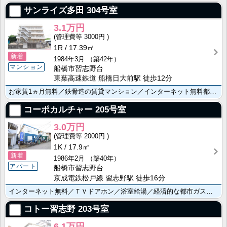
サンライズ多田
304号室
3.1万円
3000円
1R
17.39㎡
新着
1984年3月
（築42年）
マンション
船橋市習志野台
東葉高速鉄道 船橋日大前駅 徒歩12分
お家賃1ヵ月無料／鉄骨造の賃貸マンション／インターネット無料都市ガス物件／上下水代無料／ゆめまちモー･･･
コーポカルチャー
205号室
3.0万円
2000円
1K
17.9㎡
新着
1986年2月
（築40年）
アパート
船橋市習志野台
京成電鉄松戸線 習志野駅 徒歩16分
インターネット無料／ＴＶドアホン／浴室給湯／経済的な都市ガス新生活がすぐに始められる家電付き（電子レ･･･
コトー習志野
203号室
6.1万円