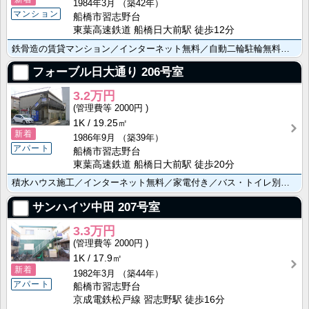
1984年3月
（築42年）
マンション
船橋市習志野台
東葉高速鉄道 船橋日大前駅 徒歩12分
鉄骨造の賃貸マンション／インターネット無料／自動二輪駐輪無料上下水道代無料／エアコン／冷蔵庫／照明器･･･
フォーブル日大通り
206号室
3.2万円
2000円
1K
19.25㎡
新着
1986年9月
（築39年）
アパート
船橋市習志野台
東葉高速鉄道 船橋日大前駅 徒歩20分
積水ハウス施工／インターネット無料／家電付き／バス・トイレ別エアコン／洗濯機／冷蔵庫／ガスコンロ／照･･･
サンハイツ中田
207号室
3.3万円
2000円
1K
17.9㎡
新着
1982年3月
（築44年）
アパート
船橋市習志野台
京成電鉄松戸線 習志野駅 徒歩16分