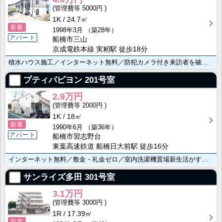
5000円
1K
24.7㎡
新着
1998年3月
（築28年）
アパート
船橋市三山
京成電鉄本線 実籾駅 徒歩18分
積水ハウス施工／インターネット無料／防犯カメラ付き来訪者を確認できる安心ＴＶモニター付インターホン／･･･
プティパピヨン
201号室
2.9万円
2000円
1K
18㎡
新着
1990年6月
（築36年）
アパート
船橋市習志野台
東葉高速鉄道 船橋日大前駅 徒歩16分
インターネット無料／敷金・礼金ゼロ／室内洗濯機置場新生活がすぐに始められる家電付き（エアコン・冷蔵庫･･･
サンライズ多田
301号室
3.1万円
3000円
1R
17.39㎡
新着