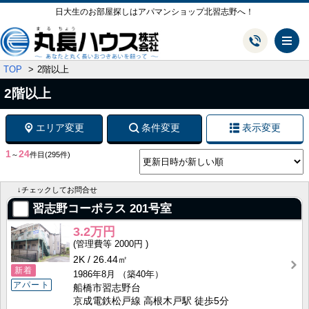
日大生のお部屋探しはアパマンショップ北習志野へ！
メ
TOP
2階以上
2階以上
エリア変更
条件変更
表示変更
1
24
～
件目
(295件)
↓チェックしてお問合せ
習志野コーポラス
201号室
3.2万円
2000円
2K
26.44㎡
新着
1986年8月
（築40年）
アパート
船橋市習志野台
京成電鉄松戸線 高根木戸駅 徒歩5分