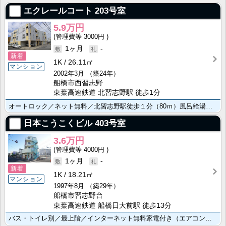
エクレールコート
203号室
5.9万円
3000円
1ヶ月
-
新着
1K
26.11㎡
マンション
2002年3月
（築24年）
船橋市西習志野
東葉高速鉄道 北習志野駅 徒歩1分
オートロック／ネット無料／北習志野駅徒歩１分（80ｍ）風呂給湯／バストイレ別で快適生活／玄関ホール有･･･
日本こうこくビル
403号室
3.6万円
4000円
1ヶ月
-
新着
1K
18.21㎡
マンション
1997年8月
（築29年）
船橋市習志野台
東葉高速鉄道 船橋日大前駅 徒歩13分
バス・トイレ別／最上階／インターネット無料家電付き（エアコン・ガスコンロ・冷蔵庫・洗濯機・照明器具）