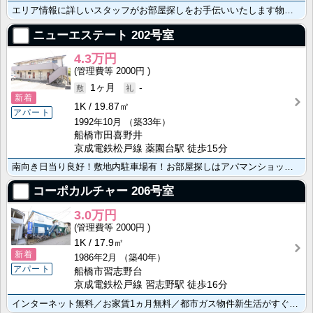
エリア情報に詳しいスタッフがお部屋探しをお手伝いいたします物件の詳細はお気軽にお問い合わせ下さい
ニューエステート
202号室
4.3万円
2000円
1ヶ月
-
新着
1K
19.87㎡
アパート
1992年10月
（築33年）
船橋市田喜野井
京成電鉄松戸線 薬園台駅 徒歩15分
南向き日当り良好！敷地内駐車場有！お部屋探しはアパマンショップ船橋北習志野店までお気軽にお問合せくだ･･･
コーポカルチャー
206号室
3.0万円
2000円
1K
17.9㎡
新着
1986年2月
（築40年）
アパート
船橋市習志野台
京成電鉄松戸線 習志野駅 徒歩16分
インターネット無料／お家賃1ヵ月無料／都市ガス物件新生活がすぐに始められる家電付き（電子レンジ・冷蔵･･･