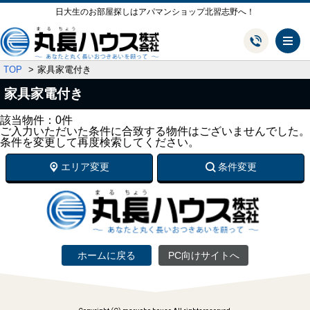
日大生のお部屋探しはアパマンショップ北習志野へ！
メ
TOP
家具家電付き
家具家電付き
該当物件：0件
ご入力いただいた条件に合致する物件はございませんでした。
条件を変更して再度検索してください。
エリア変更
条件変更
ホームに戻る
PC向けサイトへ