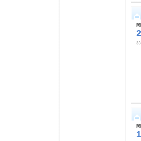
間
3
間