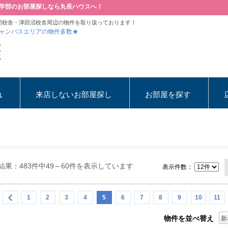
学部のお部屋探しなら丸長ハウスへ！
籾校舎・津田沼校舎周辺の物件を取り扱っております！
ャンパスエリアの物件多数★
れ
来店しないお部屋探し
お部屋を探す
結果：483件中49～60件を表示しています
表示件数：
1
2
3
4
5
6
7
8
9
10
11
物件を並べ替え
新