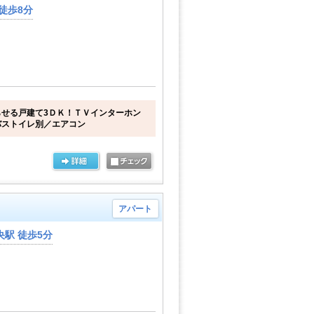
徒歩8分
せる戸建て3ＤＫ！ＴＶインターホン
バストイレ別／エアコン
アパート
駅 徒歩5分