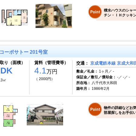
積水ハウスのシャー
チン・ＩＨクッキン
コーポサトー 201号室
取り（面積）
賃料（管理費等）
交通：
京成電鉄本線 京成大和田
2DK
4.1
万円
敷金／礼金：
1ヶ月／ -
保証金／敷引／償却金：
-／ -／ -
（ 2000円）
.3㎡
所在地：
八千代市大和田
築年月：
1986年2月
物件の詳細などお気
部屋探しをお手伝