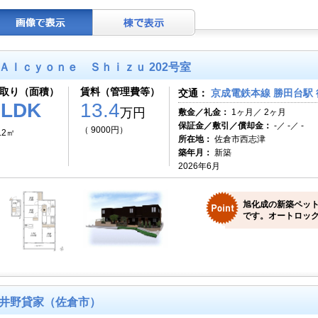
Ａｌｃｙｏｎｅ Ｓｈｉｚｕ 202号室
取り（面積）
賃料（管理費等）
交通：
京成電鉄本線 勝田台駅 
3LDK
13.4
万円
敷金／礼金：
1ヶ月／ 2ヶ月
保証金／敷引／償却金：
-／ -／ -
（ 9000円）
.2㎡
所在地：
佐倉市西志津
築年月：
新築
2026年6月
旭化成の新築ペット
です。オートロック
井野貸家（佐倉市）