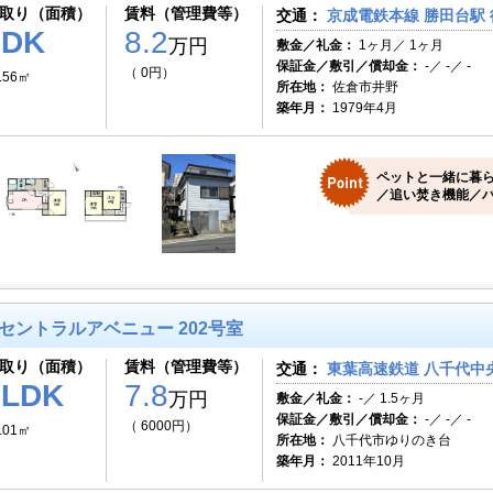
取り（面積）
賃料（管理費等）
交通：
京成電鉄本線 勝田台駅 
3DK
8.2
万円
敷金／礼金：
1ヶ月／ 1ヶ月
保証金／敷引／償却金：
-／ -／ -
（ 0円）
.56㎡
所在地：
佐倉市井野
築年月：
1979年4月
ペットと一緒に暮ら
／追い焚き機能／
セントラルアベニュー 202号室
取り（面積）
賃料（管理費等）
交通：
東葉高速鉄道 八千代中央
1LDK
7.8
万円
敷金／礼金：
-／ 1.5ヶ月
保証金／敷引／償却金：
-／ -／ -
（ 6000円）
.01㎡
所在地：
八千代市ゆりのき台
築年月：
2011年10月