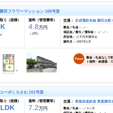
勝田フラワーマンション 106号室
取り（面積）
賃料（管理費等）
交通：
京成電鉄本線 勝田台駅 
2K
4.8
万円
敷金／礼金：
-／ -
保証金／敷引／償却金：
-／ -／ -
（ 0円）
3㎡
所在地：
八千代市勝田台
築年月：
1997年1月
敷金・礼金なしで
ト無料・給湯器・Ｃ
コーポくろさわ 101号室
取り（面積）
賃料（管理費等）
交通：
東葉高速鉄道 東葉勝田台
1LDK
7.2
万円
敷金／礼金：
-／ 1ヶ月