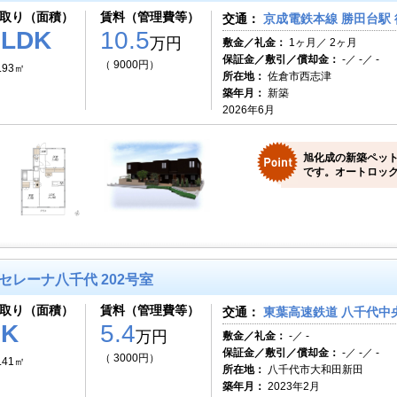
取り（面積）
賃料（管理費等）
交通：
京成電鉄本線 勝田台駅 
2LDK
10.5
万円
敷金／礼金：
1ヶ月／ 2ヶ月
保証金／敷引／償却金：
-／ -／ -
（ 9000円）
.93㎡
所在地：
佐倉市西志津
築年月：
新築
2026年6月
旭化成の新築ペット
です。オートロック
セレーナ八千代 202号室
取り（面積）
賃料（管理費等）
交通：
東葉高速鉄道 八千代中央
1K
5.4
万円
敷金／礼金：
-／ -
保証金／敷引／償却金：
-／ -／ -
（ 3000円）
.41㎡
所在地：
八千代市大和田新田
築年月：
2023年2月