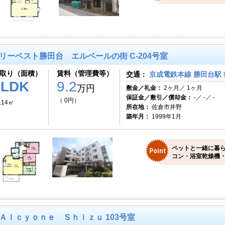
リーベスト勝田台 エルベールの街 C-204号室
取り（面積）
賃料（管理費等）
交通：
京成電鉄本線 勝田台駅 
3LDK
9.2
万円
敷金／礼金：
2ヶ月／ 1ヶ月
保証金／敷引／償却金：
-／ -／ -
（ 0円）
.14㎡
所在地：
佐倉市井野
築年月：
1999年1月
ペットと一緒に暮ら
コン・浴室乾燥機・
Ａｌｃｙｏｎｅ Ｓｈｉｚｕ 103号室