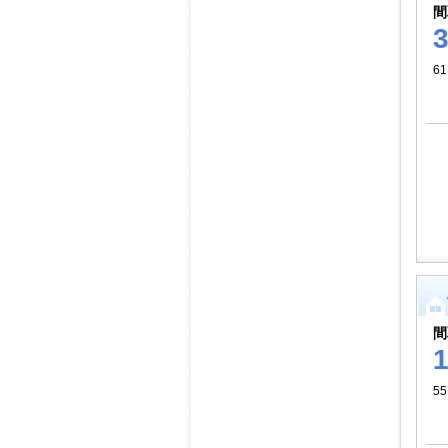
間
61
間
55