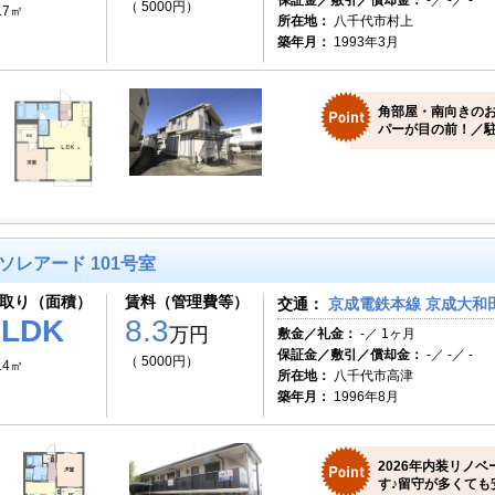
保証金／敷引／償却金：
-／ -／ -
（ 5000円）
.7㎡
所在地：
八千代市村上
築年月：
1993年3月
角部屋・南向きの
パーが目の前！／駐
ソレアード 101号室
取り（面積）
賃料（管理費等）
交通：
京成電鉄本線 京成大和田
1LDK
8.3
万円
敷金／礼金：
-／ 1ヶ月
保証金／敷引／償却金：
-／ -／ -
（ 5000円）
.4㎡
所在地：
八千代市高津
築年月：
1996年8月
2026年内装リノ
す♪留守が多くても