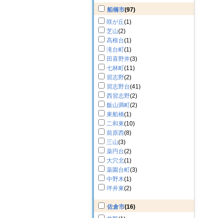
船橋市
(97)
咲が丘
(1)
芝山
(2)
高根台
(1)
滝台町
(1)
田喜野井
(3)
七林町
(11)
習志野
(2)
習志野台
(41)
西習志野
(2)
飯山満町
(2)
東船橋
(1)
二和東
(10)
前原西
(8)
三山
(3)
薬円台
(2)
大穴北
(1)
薬園台町
(3)
中野木
(1)
坪井東
(2)
佐倉市
(16)