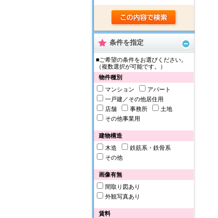
条件を指定
■ご希望の条件をお選びください。
（複数選択が可能です。）
物件種別
マンション
アパート
一戸建／その他居住用
店舗
事務所
土地
その他事業用
建物構造
木造
鉄筋系・鉄骨系
その他
画像有無
間取り図あり
外観写真あり
賃料