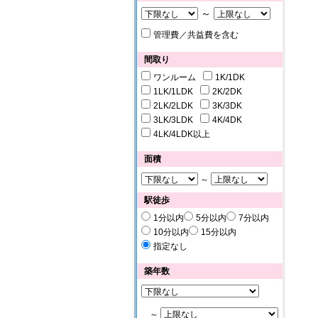
～
管理費／共益費を含む
間取り
ワンルーム
1K/1DK
1LK/1LDK
2K/2DK
2LK/2LDK
3K/3DK
3LK/3LDK
4K/4DK
4LK/4LDK以上
面積
～
駅徒歩
1分以内
5分以内
7分以内
10分以内
15分以内
指定なし
築年数
～