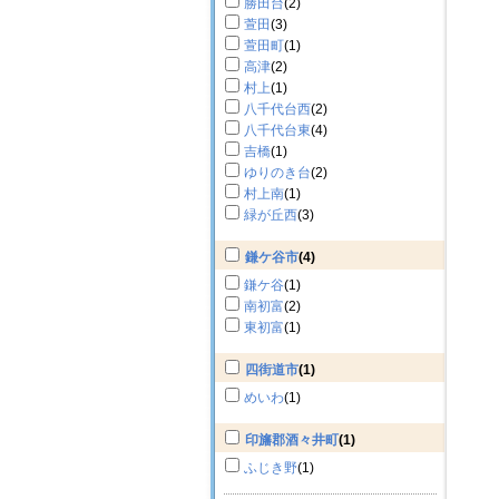
勝田台
(2)
萱田
(3)
萱田町
(1)
高津
(2)
村上
(1)
八千代台西
(2)
八千代台東
(4)
吉橋
(1)
ゆりのき台
(2)
村上南
(1)
緑が丘西
(3)
鎌ケ谷市
(4)
鎌ケ谷
(1)
南初富
(2)
東初富
(1)
四街道市
(1)
めいわ
(1)
印旛郡酒々井町
(1)
ふじき野
(1)