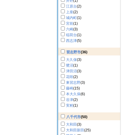
井野
(1)
江原台
(2)
上座
(2)
城内町
(1)
宮前
(1)
六崎
(3)
稲荷台
(1)
西志津
(5)
習志野市
(36)
大久保
(3)
鷺沼
(1)
津田沼
(3)
花咲
(2)
東習志野
(3)
藤崎
(15)
本大久保
(6)
谷津
(2)
実籾
(1)
八千代市
(50)
大和田
(3)
大和田新田
(25)